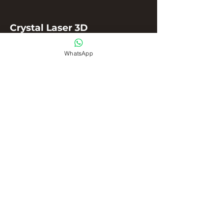
Crystal Laser 3D
Termos e Condições de Uso
WhatsApp
Política de Privacidade
Endereço e contato
Av: Eloy Chaves, 955, Centro -
Três Lagoas, MS CEP
79602-000
67 9 9888-2633
contatocrystallaser3d@gmail.com