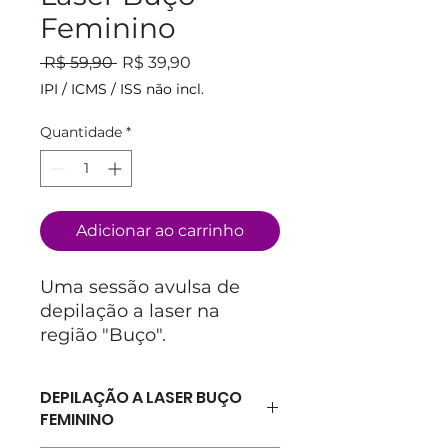
Feminino
Preço
Preço
 R$ 59,90 
R$ 39,90
normal
promocional
IPI / ICMS / ISS não incl.
Quantidade
*
Adicionar ao carrinho
Uma sessão avulsa de
depilação a laser na
região "Buço".
DEPILAÇÃO A LASER BUÇO
FEMININO